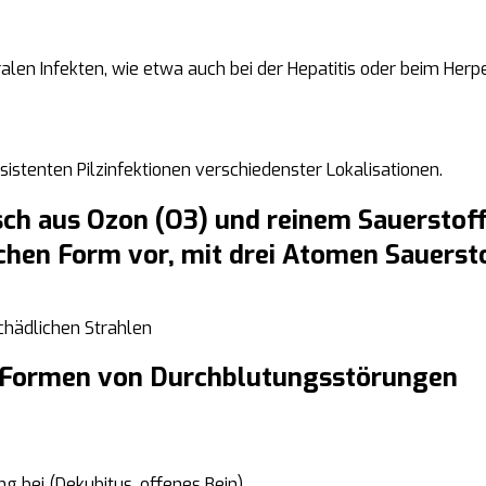
ralen Infekten, wie etwa auch bei der Hepatitis oder beim Herp
esistenten Pilzinfektionen verschiedenster Lokalisationen.
ch aus Ozon (O3) und reinem Sauerstoff 
chen Form vor, mit drei Atomen Sauersto
chädlichen Strahlen
len Formen von Durchblutungsstörungen
g bei (Dekubitus, offenes Bein)